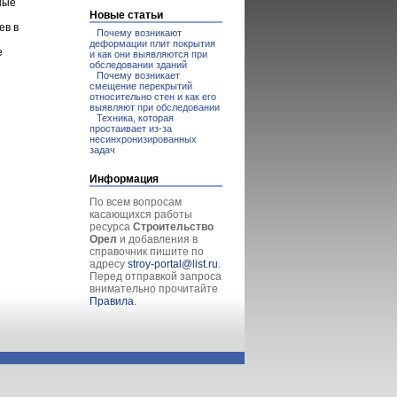
ные
Новые статьи
ев в
Почему возникают
деформации плит покрытия
е
и как они выявляются при
обследовании зданий
Почему возникает
смещение перекрытий
относительно стен и как его
выявляют при обследовании
Техника, которая
простаивает из-за
несинхронизированных
задач
Информация
По всем вопросам
касающихся работы
ресурса
Строительство
Орел
и добавления в
справочник пишите по
адресу
stroy-portal@list.ru
.
Перед отправкой запроса
внимательно прочитайте
Правила
.