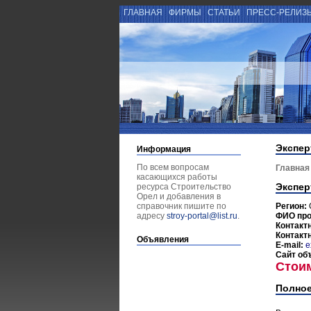
ГЛАВНАЯ
ФИРМЫ
СТАТЬИ
ПРЕСС-РЕЛИЗ
Экспер
Информация
По всем вопросам
Главная
касающихся работы
Экспер
ресурса Строительство
Орел и добавления в
справочник пишите по
Регион:
адресу
stroy-portal@list.ru
.
ФИО пр
Контакт
Контакт
Объявления
E-mail:
e
Сайт об
Стои
Полное