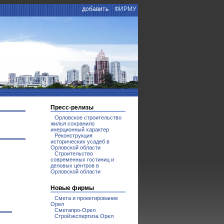
добавить
ФИРМУ
Пресс-релизы
Орловское строительство
жилья сохранило
инерционный характер
Реконструкция
исторических усадеб в
Орловской области
Строительство
современных гостиниц и
деловых центров в
Орловской области
Новые фирмы
Смета и проектирование
Орел
Сметапро-Орел
Стройэкспертиза Орел