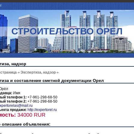
Ы
СТРОИТЕЛЬСТВО ОРЕЛ
тиза, надзор
 страница
Экспертиза, надзор
тиза и составление сметной документации Орел
Орёл
одавца:
Имя
ный телефон 1:
+7-961-298-68-50
ный телефон 2:
+7-961-298-68-50
xpertorelas@mail.ru
ъекта продажи:
http://expertorel.ru
мость:
34000 RUR
 описание объявления: