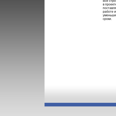
Все стр
в проект
поставля
работе и
уменьши
сроки.