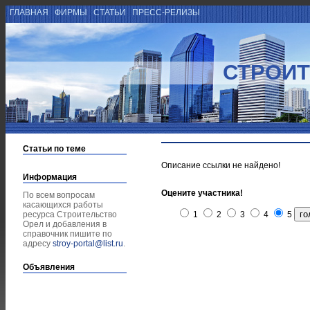
ГЛАВНАЯ
ФИРМЫ
СТАТЬИ
ПРЕСС-РЕЛИЗЫ
СТРОИТ
Статьи по теме
Описание ссылки не найдено!
Информация
Оцените участника!
По всем вопросам
касающихся работы
ресурса Строительство
1
2
3
4
5
Орел и добавления в
справочник пишите по
адресу
stroy-portal@list.ru
.
Объявления