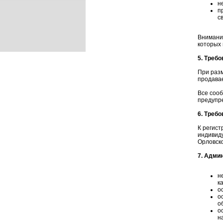
н
п
с
Внимание
которых 
5. Треб
При разм
продавае
Все соо
предупр
6. Треб
К регист
индивид
Орловско
7. Адми
н
к
о
о
о
о
н