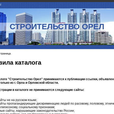
Ы
СТРОИТЕЛЬСТВО ОРЕЛ
страница
вила каталога
талоге "Строительство Орел" принимаются к публикации ссылки, объявлен
олько из г. Орла и Орловской области.
гистрации в каталоге не принимаются следующие сайты:
айты не на русском языке;
айты пропагандирующие дискриминацию людей по расовому, половому, этниче
елигиозному, социальному признакам;
ные сайты, нарушающие законодательство России;