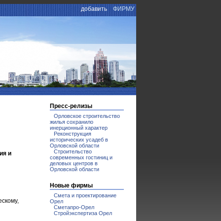
добавить
ФИРМУ
Пресс-релизы
Орловское строительство
жилья сохранило
инерционный характер
Реконструкция
исторических усадеб в
Орловской области
Строительство
ия и
современных гостиниц и
деловых центров в
Орловской области
Новые фирмы
Смета и проектирование
скому,
Орел
Сметапро-Орел
Стройэкспертиза Орел