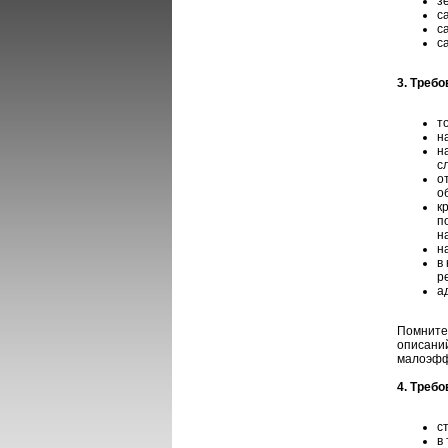
з
с
с
с
3. Требо
т
н
н
с
о
о
к
п
н
н
в
р
а
Помните,
описаний
малоэфф
4. Требо
с
в