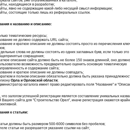
еркала сайтов, уже опубликованных в каталоге;
айты, находящиеся в разработке;
айты, явно не содержащие какой-либо несущей смысл информации;
айты, состоящие только лишь из реферальных ссылок.
вания к названию и описанию:
олько тематические ресурсы;
азвание не должно содержать URL сайта;
азвание и краткое описание не должны состоять просто из перечисления клю
лов;
тдельные слова не должны состоять из одних заглавных букв, если только это
бщепринятые сокращения;
раткое описание сайта должно быть не более 150 знаков длинной, оно должно
ользователю возможность предварительно оценить основную тематическую
аправленность и содержание сайта;
азвание и краткое описание не должны совпадать;
 кратком и полном описании обязательно должна быть указана принадлежност
егиону
Орла и Орловской области
;
дминистратор каталога имеет право редактировать поля "Название" и "Описа
 что залогом успешной регистрации является составление уникальных назва
 Вашего сайта для "Строительство Орел", иначе регистрация окажется край
ективной.
вания к статьям:
татьи должны быть размером 500-6000 символов без пробелов;
 теле статьи не разрешается указание ссылки на сайт;