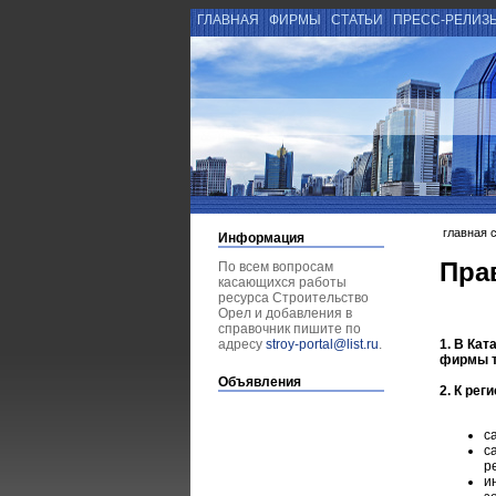
ГЛАВНАЯ
ФИРМЫ
СТАТЬИ
ПРЕСС-РЕЛИЗ
главная 
Информация
Пра
По всем вопросам
касающихся работы
ресурса Строительство
Орел и добавления в
справочник пишите по
адресу
stroy-portal@list.ru
.
1. В Ка
фирмы т
Объявления
2. К ре
с
с
р
и