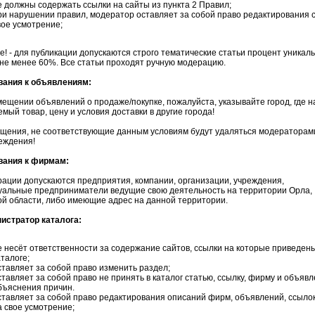
е должны содержать ссылки на сайты из пункта 2 Правил;
ри нарушении правил, модератор оставляет за собой право редактирования с
вое усмотрение;
! - для публикации допускаются строго тематические статьи процент уникал
не менее 60%. Все статьи проходят ручную модерацию.
ования к объявлениям:
ещении объявлений о продаже/покупке, пожалуйста, указывайте город, где 
мый товар, цену и условия доставки в другие города!
бщения, не соответствующие данным условиям будут удаляться модераторам
еждения!
ования к фирмам:
рации допускаются предприятия, компании, организации, учреждения,
уальные предприниматели ведущие свою деятельность на территории Орла,
й области, либо имеющие адрес на данной территории.
нистратор каталога:
е несёт ответственности за содержание сайтов, ссылки на которые приведены
аталоге;
ставляет за собой право изменить раздел;
ставляет за собой право не принять в каталог статью, ссылку, фирму и объяв
бъяснения причин.
ставляет за собой право редактирования описаний фирм, объявлений, ссылок
а свое усмотрение;