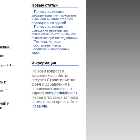
Новые статьи
Почему возникают
деформации плит покрытия
и как они выявляются при
обследовании зданий
Почему возникает
смещение перекрытий
относительно стен и как его
выявляют при обследовании
Техника, которая
простаивает из-за
чевых
несинхронизированных
задач
 не
Информация
 давать
По всем вопросам
касающихся работы
ресурса
Строительство
ь к
Орел
и добавления в
справочник пишите по
ние".
адресу
stroy-portal@list.ru
.
Перед отправкой запроса
внимательно прочитайте
ний и
Правила
.
не