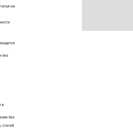
татьи на
ьности
находится
и без
 в
ление без
, статей