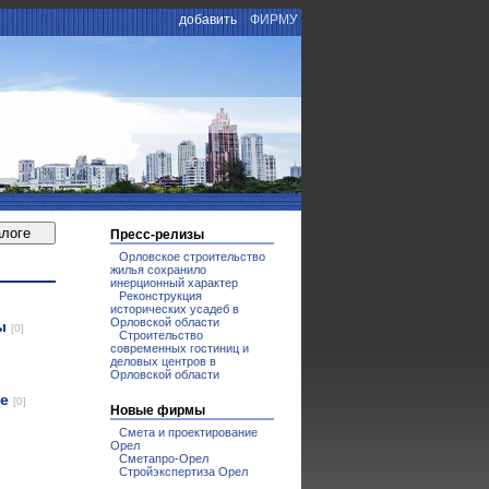
добавить
ФИРМУ
Пресс-релизы
Орловское строительство
жилья сохранило
инерционный характер
Реконструкция
исторических усадеб в
Орловской области
лы
[0]
Строительство
современных гостиниц и
деловых центров в
Орловской области
ие
[0]
Новые фирмы
Смета и проектирование
Орел
Сметапро-Орел
Стройэкспертиза Орел