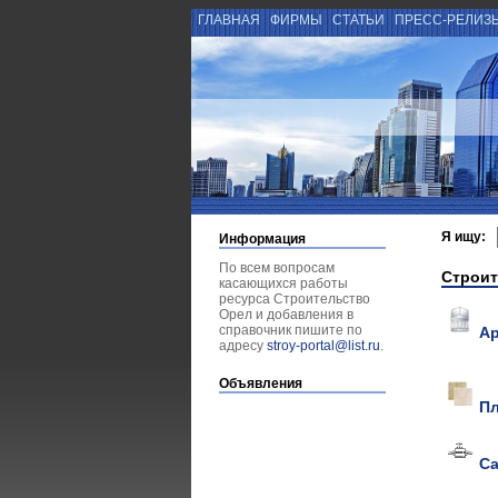
ГЛАВНАЯ
ФИРМЫ
СТАТЬИ
ПРЕСС-РЕЛИЗ
Я ищу:
Информация
По всем вопросам
Строит
касающихся работы
ресурса Строительство
Орел и добавления в
справочник пишите по
А
адресу
stroy-portal@list.ru
.
Объявления
Пл
Са