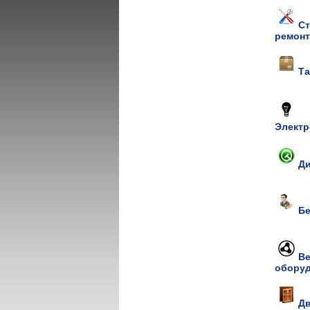
Ст
ремонт
Та
Элект
Д
Б
Ве
обору
Дв