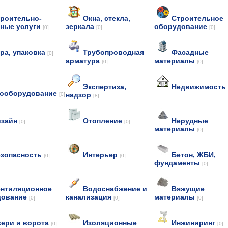
роительно-
Окна, стекла,
Строительное
ные услуги
зеркала
оборудование
[0]
[0]
[0]
ра, упаковка
Трубопроводная
Фасадные
[0]
арматура
материалы
[0]
[0]
Экспертиза,
Недвижимость
рооборудование
надзор
[0]
[8]
изайн
Отопление
Нерудные
[0]
[0]
материалы
[0]
езопасность
Интерьер
Бетон, ЖБИ,
[0]
[0]
фундаменты
[0]
нтиляционное
Водоснабжение и
Вяжущие
дование
канализация
материалы
[0]
[0]
[0]
ери и ворота
Изоляционные
Инжиниринг
[0]
[0]