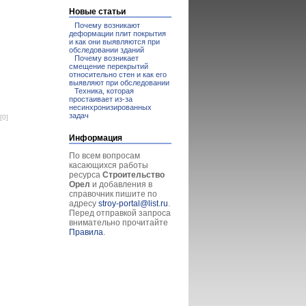
Новые статьи
Почему возникают
деформации плит покрытия
и как они выявляются при
обследовании зданий
Почему возникает
смещение перекрытий
относительно стен и как его
выявляют при обследовании
Техника, которая
простаивает из-за
несинхронизированных
задач
[0]
Информация
По всем вопросам
касающихся работы
ресурса
Строительство
Орел
и добавления в
справочник пишите по
адресу
stroy-portal@list.ru
.
Перед отправкой запроса
внимательно прочитайте
Правила
.