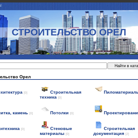
Ы
СТРОИТЕЛЬСТВО ОРЕЛ
ельство Орел
рхитектура
Строительная
Пиломатериа
[0]
техника
[0]
итка, камень
Потолки
Проектирован
[0]
[0]
нтехника
Стеновые
Строительная
[0]
материалы
документация
[0]
[2]